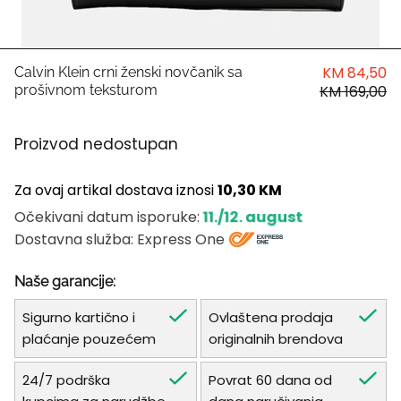
HUGO
Antony Morato
KM 84,50
Calvin Klein crni ženski novčanik sa
prošivnom teksturom
KM 169,00
LIU JO
Proizvod nedostupan
Trussardi
Za ovaj artikal dostava iznosi
10,30 KM
Harvard
11./12. august
Očekivani datum isporuke:
Dostavna služba: Express One
Naše garancije:
Sigurno kartično i
Ovlaštena prodaja
plaćanje pouzećem
originalnih brendova
24/7 podrška
Povrat 60 dana od