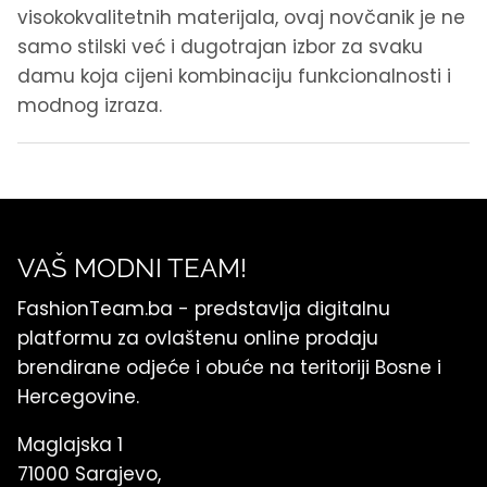
visokokvalitetnih materijala, ovaj novčanik je ne
samo stilski već i dugotrajan izbor za svaku
damu koja cijeni kombinaciju funkcionalnosti i
modnog izraza.
VAŠ MODNI TEAM!
FashionTeam.ba - predstavlja digitalnu
platformu za ovlaštenu online prodaju
brendirane odjeće i obuće na teritoriji Bosne i
Hercegovine.
Maglajska 1
71000 Sarajevo,