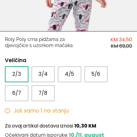
HUGO
Antony Morato
LIU JO
KM 34,50
Roly Poly crna pidžama za
djevojčice s uzorkom mačaka
KM 69,00
Trussardi
Veličina
Harvard
2/3
3/4
4/5
5/6
6/7
7/8
Još samo 1 na stanju
Za ovaj artikal dostava iznosi
10,30 KM
10./11. august
Očekivani datum isporuke: