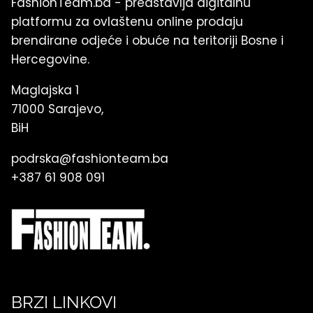
FashionTeam.ba - predstavlja digitalnu
platformu za ovlaštenu online prodaju
brendirane odjeće i obuće na teritoriji Bosne i
Hercegovine.
Maglajska 1
71000 Sarajevo,
BiH
podrska@fashionteam.ba
+387 61 908 091
BRZI LINKOVI