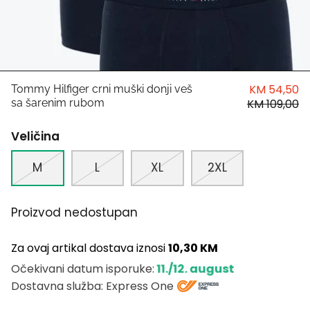
HUGO
Antony Morato
LIU JO
KM 54,50
Tommy Hilfiger crni muški donji veš
sa šarenim rubom
KM 109,00
Trussardi
Veličina
Harvard
M
L
XL
2XL
Proizvod nedostupan
Za ovaj artikal dostava iznosi
10,30 KM
11./12. august
Očekivani datum isporuke:
Dostavna služba: Express One