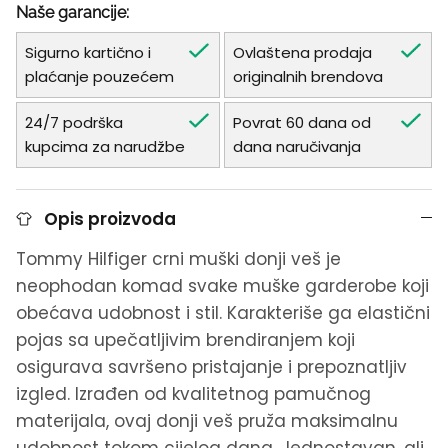
Naše garancije:
Sigurno kartično i
Ovlaštena prodaja
plaćanje pouzećem
originalnih brendova
24/7 podrška
Povrat 60 dana od
kupcima za narudžbe
dana naručivanja
Opis proizvoda
Tommy Hilfiger crni muški donji veš je
neophodan komad svake muške garderobe koji
obećava udobnost i stil. Karakteriše ga elastični
pojas sa upečatljivim brendiranjem koji
osigurava savršeno pristajanje i prepoznatljiv
izgled. Izrađen od kvalitetnog pamučnog
materijala, ovaj donji veš pruža maksimalnu
udobnost tokom cijelog dana. Jednostavan, ali