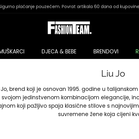
Sigurno plaćanje pouzećem. Povrat artikala 60 dana od kupovine
MUŠKARCI
DJECA & BEBE
BRENDOVI
R
Liu Jo
u Jo, brend koji je osnovan 1995. godine u talijanskom
svojom jedinstvenom kombinacijom elegancije, inov
ajnom koji pažljivo spaja klasične stilove s najnoviji
suvremene žene koja cijeni kvali