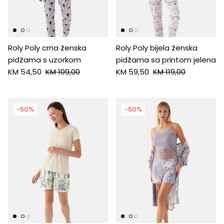
HUGO
Antony Morato
Roly Poly crna ženska
Roly Poly bijela ženska
pidžama s uzorkom
pidžama sa printom jelena
LIU JO
KM 54,50
KM 109,00
KM 59,50
KM 119,00
Trussardi
-50%
-50%
Harvard