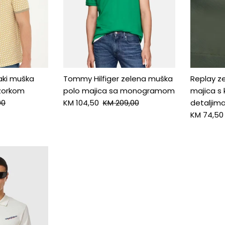
haki muška
Tommy Hilfiger zelena muška
Replay z
uzorkom
polo majica sa monogramom
majica s
00
KM 104,50
KM 209,00
detaljim
KM 74,50