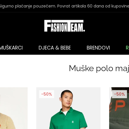
Sigurno plaćanje pouzećem. Povrat artikala 60 dana od kupovine
MUŠKARCI
DJECA & BEBE
BRENDOVI
R
Muške polo maj
-50%
-50%