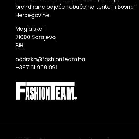
brendirane odjeće i obuće na teritoriji Bosne i
Hercegovine.
Maglajska 1
71000 Sarajevo,
BiH
podrska@fashionteam.ba
+387 61 908 091