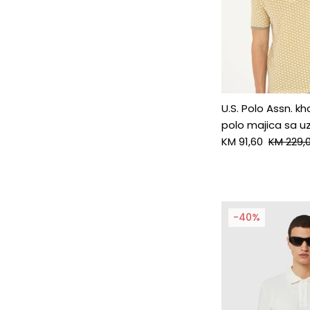
U.S. Polo Assn. k
polo majica sa 
KM 91,60
KM 229,
-40%