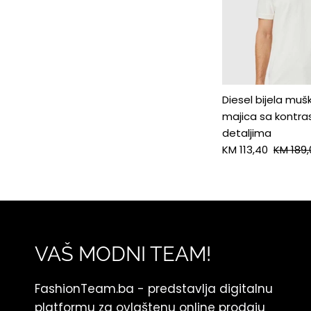
Diesel bijela muš
majica sa kontra
detaljima
KM 113,40
KM 189,
VAŠ MODNI TEAM!
FashionTeam.ba - predstavlja digitalnu
platformu za ovlaštenu online prodaju