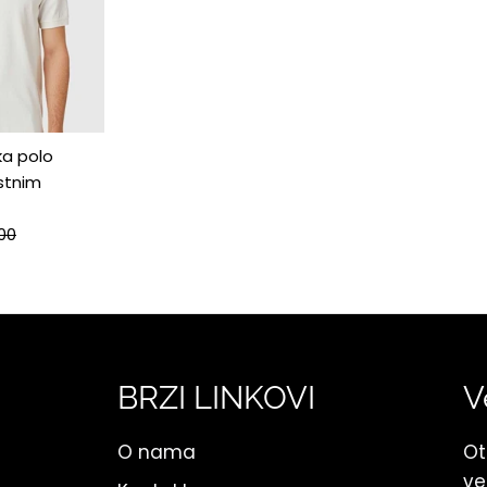
ka polo
stnim
00
BRZI LINKOVI
V
O nama
Ot
ve