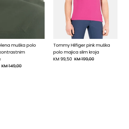
elena muška polo
Tommy Hilfiger pink muška
 kontrastnim
polo majica slim kroja
a
KM 99,50
KM 199,00
KM 149,00