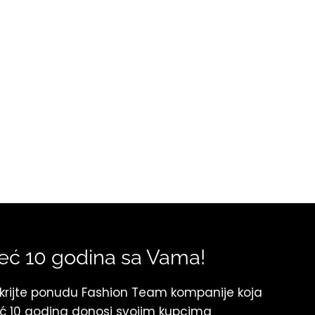
eć 10 godina sa Vama!
krijte ponudu Fashion Team kompanije koja
ć 10 godina donosi svojim kupcima