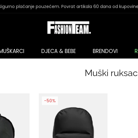
Sigurno plaćanje pouzećem. Povrat artikala 60 dana od kupovine
MUŠKARCI
DJECA & BEBE
BRENDOVI
R
Muški ruksac
-50%