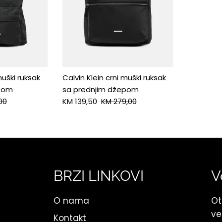
muški ruksak
Calvin Klein crni muški ruksak
epom
sa prednjim džepom
00
KM 139,50
KM 279,00
BRZI LINKOVI
V
O nama
Ot
ve
Kontakt