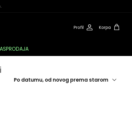
.
Profil
Korpa
ASPRODAJA
i
Poredaj
Po datumu, od novog prema starom