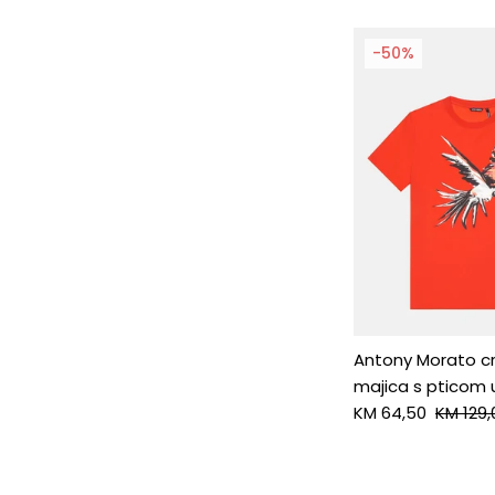
-50%
Antony Morato c
majica s pticom 
KM 64,50
KM 129,