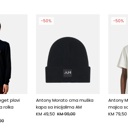
-50%
-50%
get plavi
Antony Morato crna muška
Antony M
 rolka
kapa sa inicijalima AM
majica sa
KM 49,50
KM 99,00
KM 79,50
00