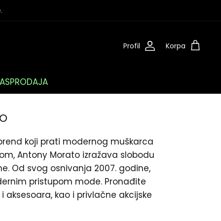
.
Profil
Korpa
ASPRODAJA
o
 brend koji prati modernog muškarca
om, Antony Morato izražava slobodu
ajne. Od svog osnivanja 2007. godine,
odernim pristupom mode. Pronađite
 aksesoara, kao i privlačne akcijske