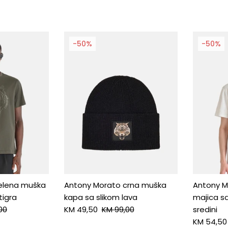
-50%
-50%
elena muška
Antony Morato crna muška
Antony M
tigra
kapa sa slikom lava
majica sa
00
KM 49,50
KM 99,00
sredini
KM 54,50