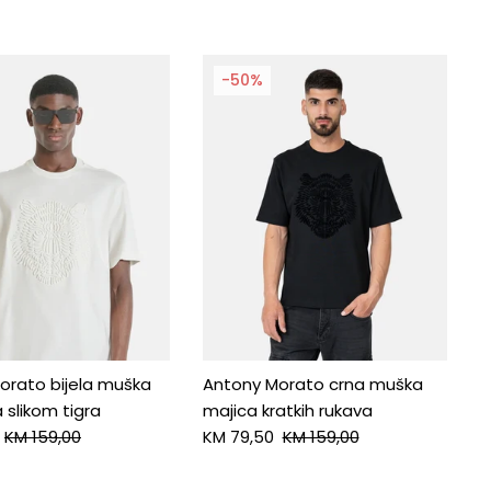
-50%
orato bijela muška
Antony Morato crna muška
 slikom tigra
majica kratkih rukava
KM 159,00
KM 79,50
KM 159,00