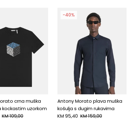
-40%
orato crna muška
Antony Morato plava muška
a kockastim uzorkom
košulja s dugim rukavima
KM 109,00
KM 95,40
KM 159,00