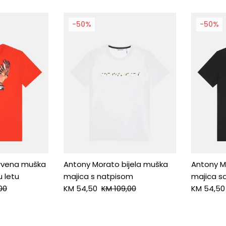
-50%
-50%
rvena muška
Antony Morato bijela muška
Antony M
u letu
majica s natpisom
majica s
00
KM 54,50
KM 109,00
KM 54,50