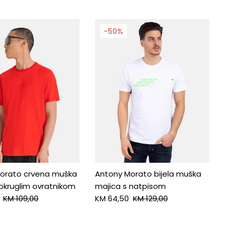
-50%
orato crvena muška
Antony Morato bijela muška
 okruglim ovratnikom
majica s natpisom
KM 109,00
KM 64,50
KM 129,00