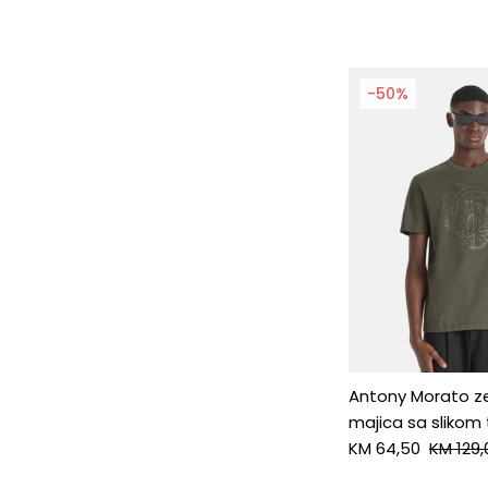
-50%
Antony Morato z
majica sa slikom 
KM 64,50
KM 129,