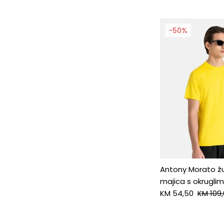
-50%
Antony Morato ž
majica s okrugli
KM 54,50
KM 109