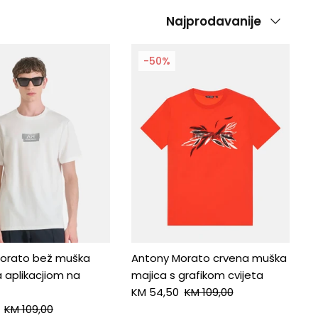
Poredaj
Najprodavanije
-50%
orato bež muška
Antony Morato crvena muška
 aplikacjiom na
majica s grafikom cvijeta
KM 54,50
KM 109,00
KM 109,00