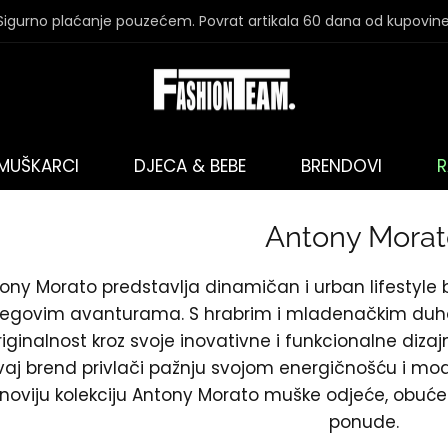
Sigurno plaćanje pouzećem. Povrat artikala 60 dana od kupovine
MUŠKARCI
DJECA & BEBE
BRENDOVI
R
Antony Morat
ony Morato predstavlja dinamičan i urban lifestyle
jegovim avanturama. S hrabrim i mladenačkim duh
originalnost kroz svoje inovativne i funkcionalne diz
vaj brend privlači pažnju svojom energičnošću i m
noviju kolekciju Antony Morato muške odjeće, obuće i
ponude.