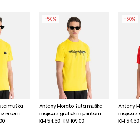
-50%
-50%
uta muška
Antony Morato žuta muška
Antony M
m izrezom
majica s grafičkim printom
majica s
,00
KM 54,50
KM 109,00
KM 54,50