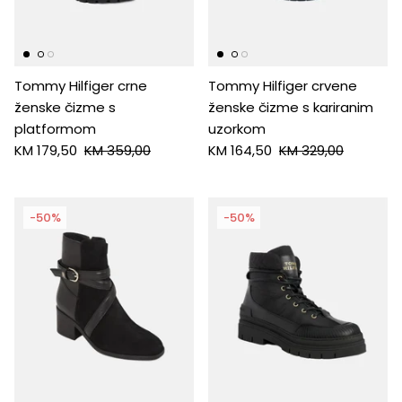
HUGO
Antony Morato
Tommy Hilfiger crne
Tommy Hilfiger crvene
ženske čizme s
ženske čizme s kariranim
LIU JO
platformom
uzorkom
KM 179,50
KM 359,00
KM 164,50
KM 329,00
Trussardi
Harvard
-50%
-50%