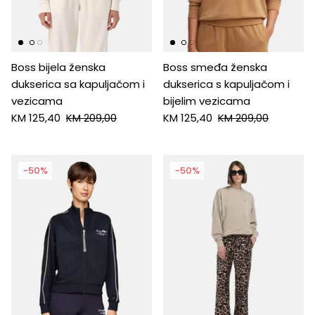
HUGO
Antony Morato
Boss bijela ženska
Boss smeđa ženska
dukserica sa kapuljačom i
dukserica s kapuljačom i
LIU JO
vezicama
bijelim vezicama
KM 125,40
KM 209,00
KM 125,40
KM 209,00
Trussardi
Harvard
-50%
-50%