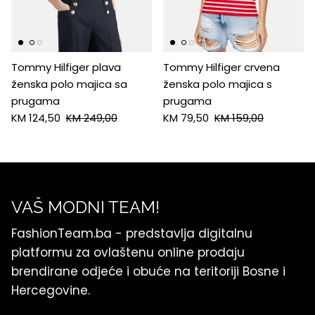
HUGO
Antony Morato
Tommy Hilfiger plava
Tommy Hilfiger crvena
ženska polo majica sa
ženska polo majica s
LIU JO
prugama
prugama
KM 124,50
KM 249,00
KM 79,50
KM 159,00
Trussardi
Harvard
VAŠ MODNI TEAM!
FashionTeam.ba - predstavlja digitalnu
platformu za ovlaštenu online prodaju
brendirane odjeće i obuće na teritoriji Bosne i
Hercegovine.