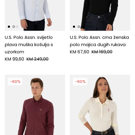
HUGO
Antony Morato
U.S. Polo Assn. svijetlo
U.S. Polo Assn. crna ženska
LIU JO
plava muška košulja s
polo majica dugih rukava
uzorkom
KM 67,60
KM 169,00
Trussardi
KM 99,60
KM 249,00
Harvard
-60%
-60%