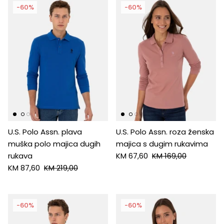
-60%
-60%
U.S. Polo Assn. plava
U.S. Polo Assn. roza ženska
muška polo majica dugih
majica s dugim rukavima
rukava
KM 67,60
KM 169,00
KM 87,60
KM 219,00
-60%
-60%