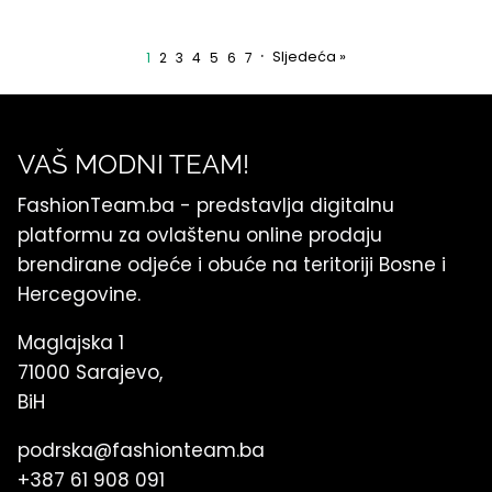
·
Sljedeća »
1
2
3
4
5
6
7
VAŠ MODNI TEAM!
FashionTeam.ba - predstavlja digitalnu
platformu za ovlaštenu online prodaju
brendirane odjeće i obuće na teritoriji Bosne i
Hercegovine.
Maglajska 1
71000 Sarajevo,
BiH
podrska@fashionteam.ba
+387 61 908 091