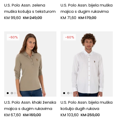
U.S. Polo Assn. zelena
U.S. Polo Assn. bijela muška
muška košulja s teksturom
majica s dugim rukavima
KM 99,60
KM 249,00
KM 71,60
KM 179,00
-60%
-60%
U.S. Polo Assn. khaki ženska
U.S. Polo Assn. bijela muška
majica s dugim rukavima
košulja dugih rukava
KM 67,60
KM 169,00
KM 103,60
KM 259,00