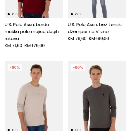
U.S. Polo Assn. bordo
U.S. Polo Assn. bež ženski
muška polo majica dugih
džemper na V izrez
rukava
KM 79,60
KM 199,00
KM 71,60
KM 179,00
-60%
-60%