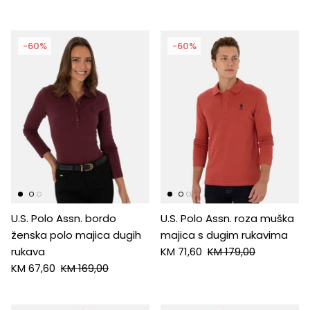
-60%
-60%
U.S. Polo Assn. bordo
U.S. Polo Assn. roza muška
ženska polo majica dugih
majica s dugim rukavima
rukava
KM 71,60
KM 179,00
KM 67,60
KM 169,00