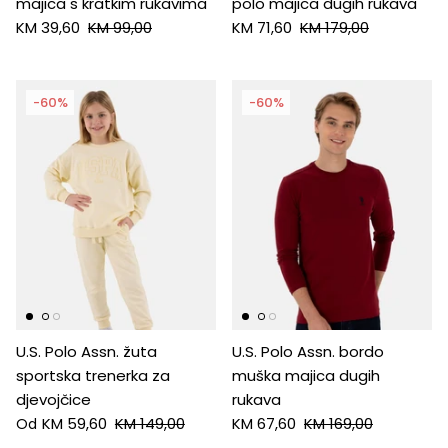
majica s kratkim rukavima
polo majica dugih rukava
KM 39,60
KM 99,00
KM 71,60
KM 179,00
-60%
-60%
U.S. Polo Assn. žuta
U.S. Polo Assn. bordo
sportska trenerka za
muška majica dugih
djevojčice
rukava
KM 59,60
KM 149,00
KM 67,60
KM 169,00
Od