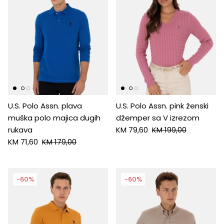
U.S. Polo Assn. plava
U.S. Polo Assn. pink ženski
muška polo majica dugih
džemper sa V izrezom
rukava
KM 79,60
KM 199,00
KM 71,60
KM 179,00
-60%
-60%