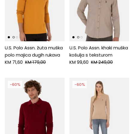
U.S. Polo Assn. žuta muška
U.S. Polo Assn. khaki muška
polo majica dugih rukava
košulja s teksturom
KM 71,60
KM 179,00
KM 99,60
KM 249,00
-60%
-60%