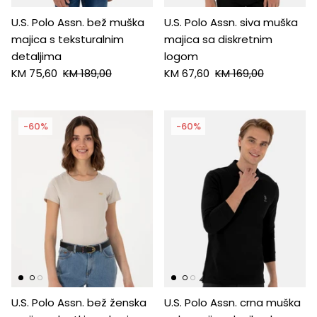
U.S. Polo Assn. bež muška
U.S. Polo Assn. siva muška
majica s teksturalnim
majica sa diskretnim
detaljima
logom
KM 75,60
KM 189,00
KM 67,60
KM 169,00
-60%
-60%
U.S. Polo Assn. bež ženska
U.S. Polo Assn. crna muška