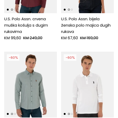
U.S. Polo Assn. crvena
U.S. Polo Assn. bijela
muška košulja s dugim
ženska polo majica dugih
rukavima
rukava
KM 99,60
KM 249,00
KM 67,60
KM 169,00
-60%
-60%