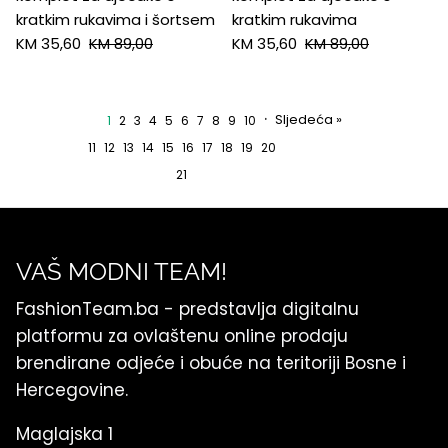
kratkim rukavima i šortsem
kratkim rukavima
KM 35,60
KM 89,00
KM 35,60
KM 89,00
·
Sljedeća »
1
2
3
4
5
6
7
8
9
10
11
12
13
14
15
16
17
18
19
20
21
VAŠ MODNI TEAM!
FashionTeam.ba - predstavlja digitalnu
platformu za ovlaštenu online prodaju
brendirane odjeće i obuće na teritoriji Bosne i
Hercegovine.
Maglajska 1