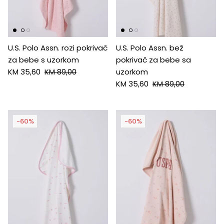
HUGO
Antony Morato
U.S. Polo Assn. rozi pokrivač
U.S. Polo Assn. bež
za bebe s uzorkom
pokrivač za bebe sa
LIU JO
KM 35,60
KM 89,00
uzorkom
KM 35,60
KM 89,00
Trussardi
Harvard
-60%
-60%