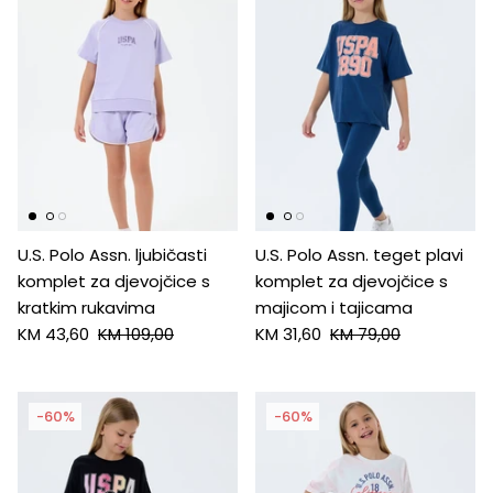
U.S. Polo Assn. ljubičasti
U.S. Polo Assn. teget plavi
komplet za djevojčice s
komplet za djevojčice s
kratkim rukavima
majicom i tajicama
KM 43,60
KM 109,00
KM 31,60
KM 79,00
-60%
-60%