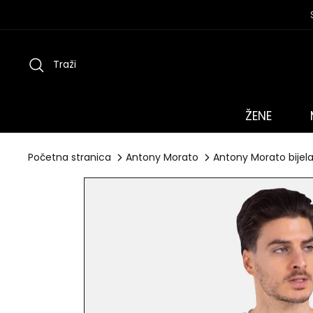
Preskoči
na
sadržaj
Traži
ŽENE
Početna stranica
Antony Morato
Antony Morato bijel