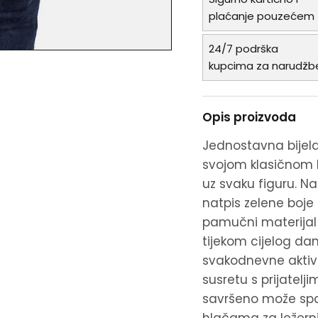
plaćanje pouzećem
24/7 podrška
kupcima za narudžb
Opis proizvoda
Jednostavna bijel
svojom klasičnom l
uz svaku figuru. N
natpis zelene boje 
pamučni materijal 
tijekom cijelog da
svakodnevne aktivn
susretu s prijatelji
savršeno može spar