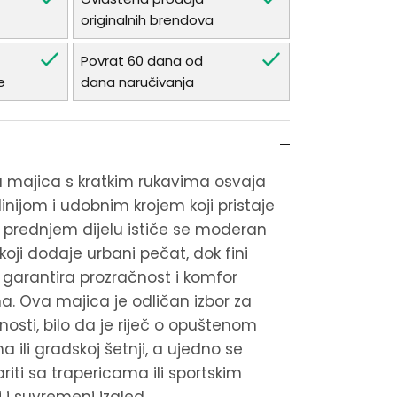
originalnih brendova
Povrat 60 dana od
e
dana naručivanja
a majica s kratkim rukavima osvaja
inijom i udobnim krojem koji pristaje
a prednjem dijelu ističe se moderan
koji dodaje urbani pečat, dok fini
garantira prozračnost i komfor
na. Ova majica je odličan izbor za
osti, bilo da je riječ o opuštenom
ma ili gradskoj šetnji, a ujedno se
iti sa trapericama ili sportskim