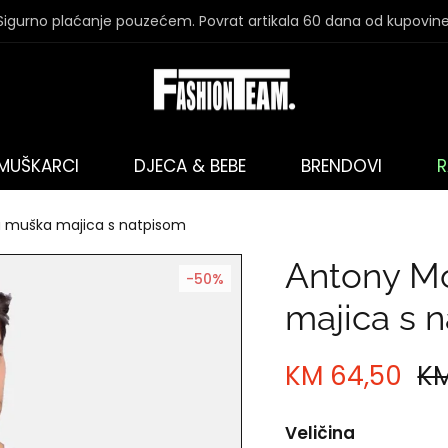
Sigurno plaćanje pouzećem. Povrat artikala 60 dana od kupovine
MUŠKARCI
DJECA & BEBE
BRENDOVI
R
a muška majica s natpisom
Antony Mo
-50%
majica s 
KM 64,50
KM
Veličina