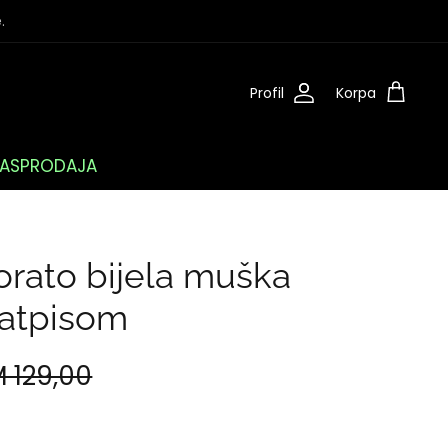
.
Profil
Korpa
ASPRODAJA
rato bijela muška
natpisom
 129,00