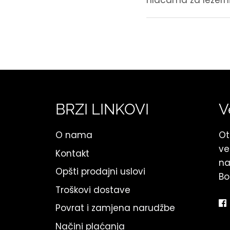
hlačama za ležerni
BRZI LINKOVI
V
O nama
Ot
ve
Kontakt
na
Opšti prodajni uslovi
Bo
Troškovi dostave
Povrat i zamjena narudžbe
Načini plaćanja