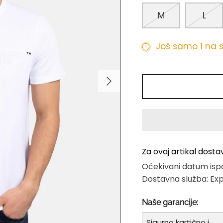
M
L
Još samo 1 na 
Za ovaj artikal dosta
Očekivani datum isp
Dostavna služba: Ex
Naše garancije:
Sigurno kartično i