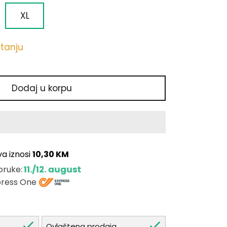
XL
stanju
Dodaj u korpu
va iznosi
10,30 KM
11./12. august
oruke:
press One
Ovlaštena prodaja