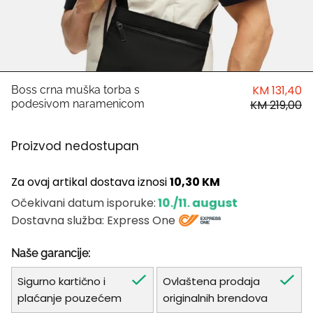
HUGO
Antony Morato
LIU JO
KM 131,40
Boss crna muška torba s
podesivom naramenicom
KM 219,00
Trussardi
Proizvod nedostupan
Harvard
Za ovaj artikal dostava iznosi
10,30 KM
10./11. august
Očekivani datum isporuke:
Dostavna služba: Express One
Naše garancije:
Sigurno kartično i
Ovlaštena prodaja
plaćanje pouzećem
originalnih brendova