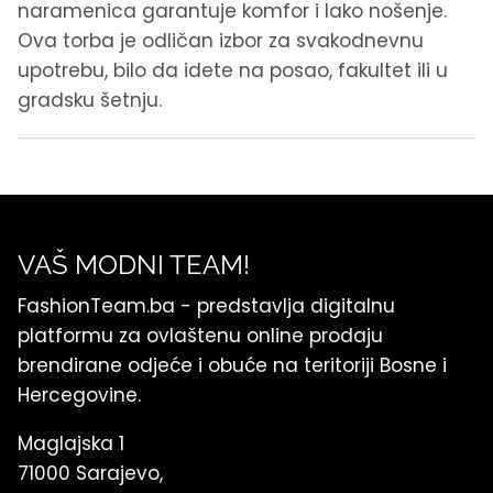
naramenica garantuje komfor i lako nošenje.
Ova torba je odličan izbor za svakodnevnu
upotrebu, bilo da idete na posao, fakultet ili u
gradsku šetnju.
VAŠ MODNI TEAM!
FashionTeam.ba - predstavlja digitalnu
platformu za ovlaštenu online prodaju
brendirane odjeće i obuće na teritoriji Bosne i
Hercegovine.
Maglajska 1
71000 Sarajevo,