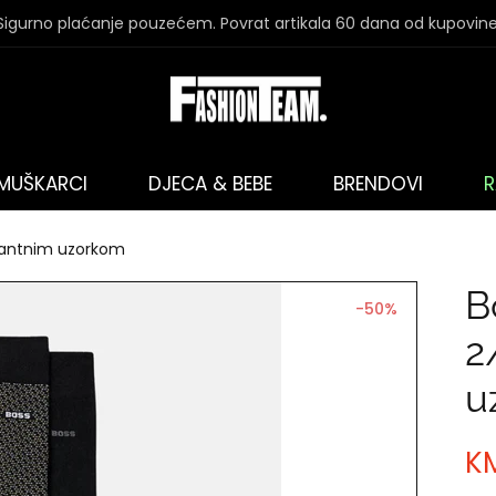
Sigurno plaćanje pouzećem. Povrat artikala 60 dana od kupovine
MUŠKARCI
DJECA & BEBE
BRENDOVI
R
gantnim uzorkom
B
-50%
2
u
K