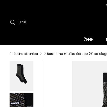
Preskoči
na
sadržaj
Traži
ŽENE
Početna stranica
Boss crne muške čarape 2/1 sa ele