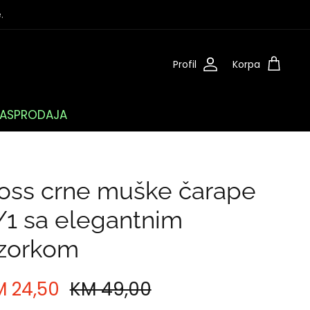
.
Profil
Korpa
ASPRODAJA
oss crne muške čarape
/1 sa elegantnim
zorkom
M 24,50
KM 49,00