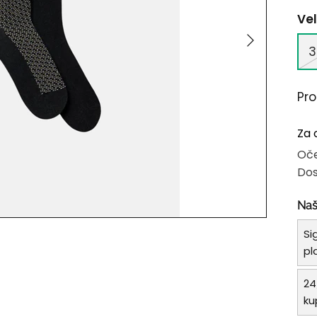
Vel
3
Pr
Za 
Oče
Dos
Naš
Si
pl
24
ku