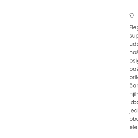
Ele
sup
udo
noš
osi
paž
pri
čar
nji
izb
jed
obu
ele