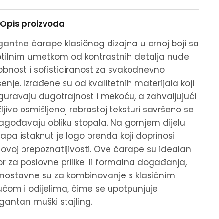
Opis proizvoda
gantne čarape klasičnog dizajna u crnoj boji sa
tilnim umetkom od kontrastnih detalja nude
bnost i sofisticiranost za svakodnevno
enje. Izrađene su od kvalitetnih materijala koji
guravaju dugotrajnost i mekoću, a zahvaljujući
ljivo osmišljenoj rebrastoj teksturi savršeno se
lagođavaju obliku stopala. Na gornjem dijelu
apa istaknut je logo brenda koji doprinosi
hovoj prepoznatljivosti. Ove čarape su idealan
or za poslovne prilike ili formalna događanja,
nostavne su za kombinovanje s klasičnim
ćom i odijelima, čime se upotpunjuje
gantan muški stajling.