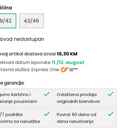
ičina
9/42
43/46
oizvod nedostupan
ovaj artikal dostava iznosi
10,30 KM
11./12. august
kivani datum isporuke:
tavna služba: Express One
e garancije:
gurno kartično i
Ovlaštena prodaja
aćanje pouzećem
originalnih brendova
/7 podrška
Povrat 60 dana od
pcima za narudžbe
dana naručivanja