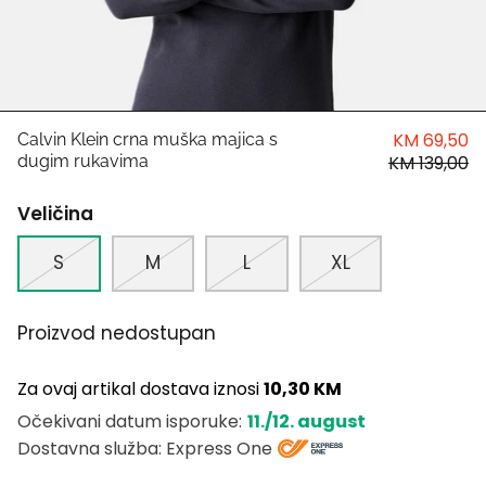
HUGO
Antony Morato
LIU JO
KM 69,50
Calvin Klein crna muška majica s
dugim rukavima
KM 139,00
Trussardi
Veličina
Harvard
S
M
L
XL
Proizvod nedostupan
Za ovaj artikal dostava iznosi
10,30 KM
11./12. august
Očekivani datum isporuke:
Dostavna služba: Express One