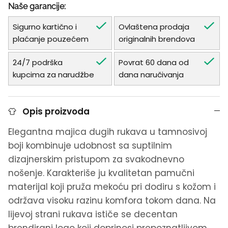
Naše garancije:
Sigurno kartično i
Ovlaštena prodaja
plaćanje pouzećem
originalnih brendova
24/7 podrška
Povrat 60 dana od
kupcima za narudžbe
dana naručivanja
Opis proizvoda
Elegantna majica dugih rukava u tamnosivoj
boji kombinuje udobnost sa suptilnim
dizajnerskim pristupom za svakodnevno
nošenje. Karakteriše ju kvalitetan pamučni
materijal koji pruža mekoću pri dodiru s kožom i
održava visoku razinu komfora tokom dana. Na
lijevoj strani rukava ističe se decentan
brendirani logo koji doprinosi prepoznatljivom