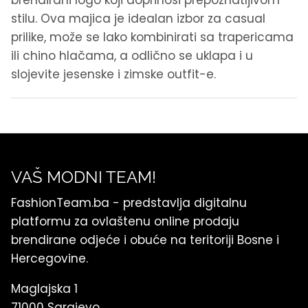
stilu. Ova majica je idealan izbor za casual
prilike, može se lako kombinirati sa trapericama
ili chino hlačama, a odlično se uklapa i u
slojevite jesenske i zimske outfit-e.
VAŠ MODNI TEAM!
FashionTeam.ba - predstavlja digitalnu
platformu za ovlaštenu online prodaju
brendirane odjeće i obuće na teritoriji Bosne i
Hercegovine.
Maglajska 1
71000 Sarajevo,