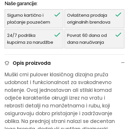
Naše garancije:
Sigurno kartično i
Ovlaštena prodaja
plaćanje pouzećem
originalnih brendova
24/7 podrška
Povrat 60 dana od
kupcima za narudžbe
dana naručivanja
Opis proizvoda
Muški crni pulover klasičnog dizajna pruža
udobnost i funkcionalnost za svakodnevno
nošenje. Ovaj jednostavan ali stilski komad
odjeće karakteriše okrugli izrez na vratu i
rebrasti detalji na manžetnama i rubu, koji
osiguravaju dobro pristajanje i zadržavanje
oblika. Na prednjoj strani nalazi se decentan
logo brenda, dodajući suptilan dizajnerski