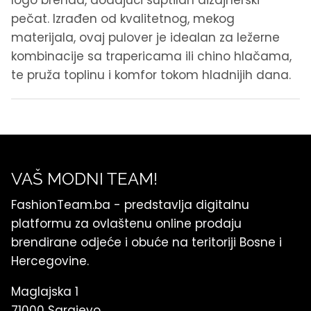
pečat. Izrađen od kvalitetnog, mekog
materijala, ovaj pulover je idealan za ležerne
kombinacije sa trapericama ili chino hlačama,
te pruža toplinu i komfor tokom hladnijih dana.
VAŠ MODNI TEAM!
FashionTeam.ba - predstavlja digitalnu
platformu za ovlaštenu online prodaju
brendirane odjeće i obuće na teritoriji Bosne i
Hercegovine.
Maglajska 1
71000 Sarajevo,