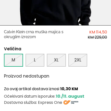
HUGO
Antony Morato
LIU JO
KM 114,50
Calvin Klein crna muška majica s
okruglim izrezom
KM 229,00
Trussardi
Veličina
Harvard
M
L
XL
2XL
Proizvod nedostupan
Za ovaj artikal dostava iznosi
10,30 KM
10./11. august
Očekivani datum isporuke:
Dostavna služba: Express One