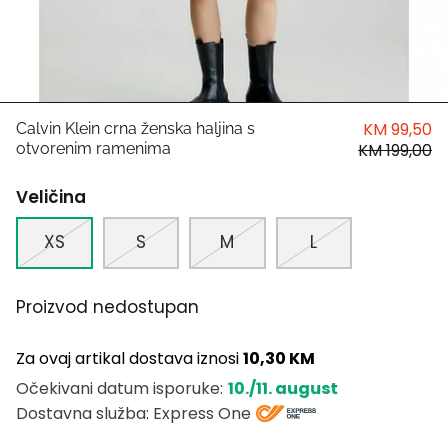
HUGO
Antony Morato
LIU JO
KM 99,50
Calvin Klein crna ženska haljina s
otvorenim ramenima
KM 199,00
Trussardi
Veličina
Harvard
XS
S
M
L
Proizvod nedostupan
Za ovaj artikal dostava iznosi
10,30 KM
10./11. august
Očekivani datum isporuke:
Dostavna služba: Express One