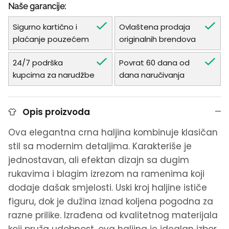
Naše garancije:
Sigurno kartično i
Ovlaštena prodaja
plaćanje pouzećem
originalnih brendova
24/7 podrška
Povrat 60 dana od
kupcima za narudžbe
dana naručivanja
Opis proizvoda
Ova elegantna crna haljina kombinuje klasičan
stil sa modernim detaljima. Karakteriše je
jednostavan, ali efektan dizajn sa dugim
rukavima i blagim izrezom na ramenima koji
dodaje dašak smjelosti. Uski kroj haljine ističe
figuru, dok je dužina iznad koljena pogodna za
razne prilike. Izrađena od kvalitetnog materijala
koji pruža udobnost, ova haljina je idealan izbor