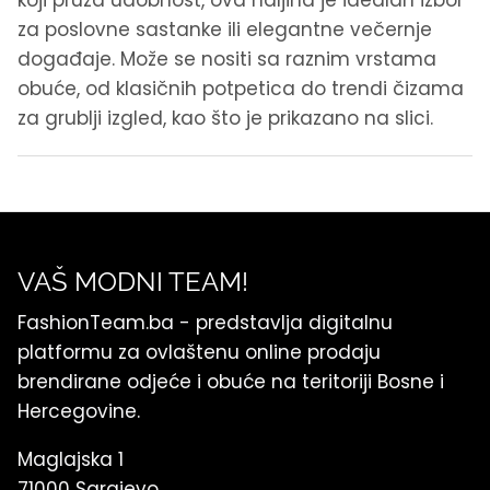
za poslovne sastanke ili elegantne večernje
događaje. Može se nositi sa raznim vrstama
obuće, od klasičnih potpetica do trendi čizama
za grublji izgled, kao što je prikazano na slici.
VAŠ MODNI TEAM!
FashionTeam.ba - predstavlja digitalnu
platformu za ovlaštenu online prodaju
brendirane odjeće i obuće na teritoriji Bosne i
Hercegovine.
Maglajska 1
71000 Sarajevo,