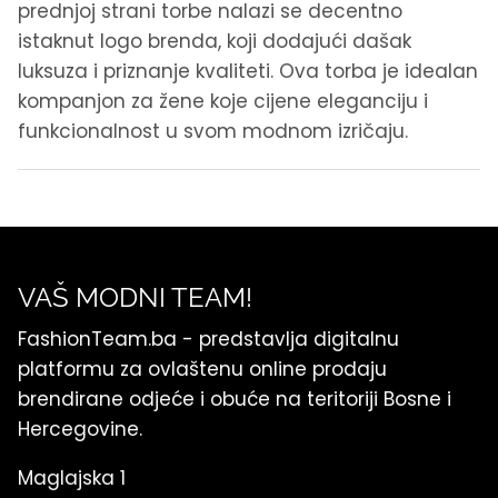
prednjoj strani torbe nalazi se decentno
istaknut logo brenda, koji dodajući dašak
luksuza i priznanje kvaliteti. Ova torba je idealan
kompanjon za žene koje cijene eleganciju i
funkcionalnost u svom modnom izričaju.
VAŠ MODNI TEAM!
FashionTeam.ba - predstavlja digitalnu
platformu za ovlaštenu online prodaju
brendirane odjeće i obuće na teritoriji Bosne i
Hercegovine.
Maglajska 1