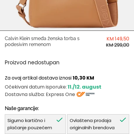
HUGO
Antony Morato
LIU JO
KM 149,50
Calvin Klein smeđa ženska torba s
podesivim remenom
KM 299,00
Trussardi
Proizvod nedostupan
Harvard
Za ovaj artikal dostava iznosi
10,30 KM
11./12. august
Očekivani datum isporuke:
Dostavna služba: Express One
Naše garancije:
Sigurno kartično i
Ovlaštena prodaja
plaćanje pouzećem
originalnih brendova