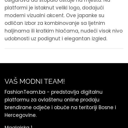
platformi je istaknut veliki logo, dodajući
moderni vizualni akcent. Ove japanke su
odličan izbor za kombinovanje sa ljetnim
haljinama ili kratkim hlačama, nudeći visok nivo
udobnosti uz podignut i elegantan izgled.
VAŠ MODNI TEAM!
FashionTeam.ba - predstavlja digitalnu
platformu za ovlaštenu online prodaju
brendirane odjeće i obuće na teritoriji Bosne i
Hercegovine.
Maglajska 1