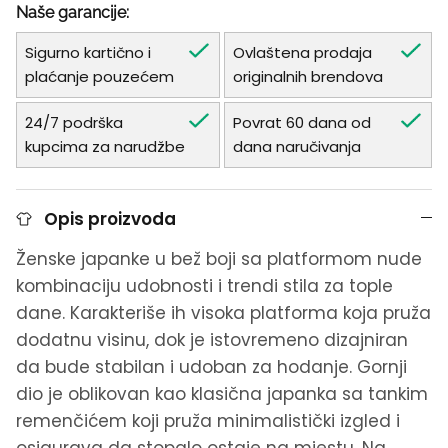
Naše garancije:
Sigurno kartično i
Ovlaštena prodaja
plaćanje pouzećem
originalnih brendova
24/7 podrška
Povrat 60 dana od
kupcima za narudžbe
dana naručivanja
Opis proizvoda
Ženske japanke u bež boji sa platformom nude
kombinaciju udobnosti i trendi stila za tople
dane. Karakteriše ih visoka platforma koja pruža
dodatnu visinu, dok je istovremeno dizajniran
da bude stabilan i udoban za hodanje. Gornji
dio je oblikovan kao klasična japanka sa tankim
remenčićem koji pruža minimalistički izgled i
osigurava da stopalo ostaje na mjestu. Na