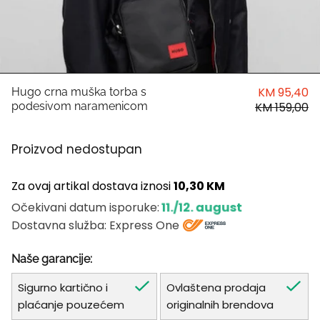
HUGO
Antony Morato
LIU JO
KM 95,40
Hugo crna muška torba s
podesivom naramenicom
KM 159,00
Trussardi
Proizvod nedostupan
Harvard
Za ovaj artikal dostava iznosi
10,30 KM
11./12. august
Očekivani datum isporuke:
Dostavna služba: Express One
Naše garancije:
Sigurno kartično i
Ovlaštena prodaja
plaćanje pouzećem
originalnih brendova