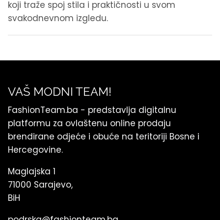
koji traže spoj stila i praktičnosti u svom
svakodnevnom izgledu.
VAŠ MODNI TEAM!
FashionTeam.ba - predstavlja digitalnu
platformu za ovlaštenu online prodaju
brendirane odjeće i obuće na teritoriji Bosne i
Hercegovine.
Maglajska 1
71000 Sarajevo,
BiH
podrska@fashionteam.ba