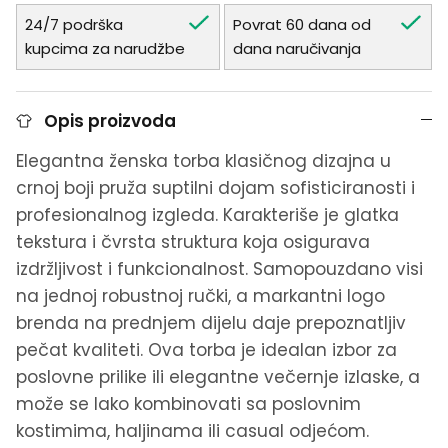
24/7 podrška
Povrat 60 dana od
kupcima za narudžbe
dana naručivanja
Opis proizvoda
Elegantna ženska torba klasičnog dizajna u
crnoj boji pruža suptilni dojam sofisticiranosti i
profesionalnog izgleda. Karakteriše je glatka
tekstura i čvrsta struktura koja osigurava
izdržljivost i funkcionalnost. Samopouzdano visi
na jednoj robustnoj ručki, a markantni logo
brenda na prednjem dijelu daje prepoznatljiv
pečat kvaliteti. Ova torba je idealan izbor za
poslovne prilike ili elegantne večernje izlaske, a
može se lako kombinovati sa poslovnim
kostimima, haljinama ili casual odjećom.