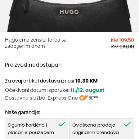
HUGO
Antony Morato
LIU JO
KM 109,50
Hugo crna ženska torba sa
zaobljenim dnom
KM 219,00
Trussardi
Proizvod nedostupan
Harvard
Za ovaj artikal dostava iznosi
10,30 KM
11./12. august
Očekivani datum isporuke:
Dostavna služba: Express One
Naše garancije:
Sigurno kartično i
Ovlaštena prodaja
plaćanje pouzećem
originalnih brendova