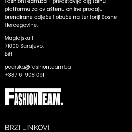
FashionTeam.ba - predstavlja digitalnu
platformu za ovlaštenu online prodaju
brendirane odjeće i obuće na teritoriji Bosne i
Hercegovine.
Maglajska 1
71000 Sarajevo,
BiH
podrska@fashionteam.ba
+387 61 908 091
BRZI LINKOVI