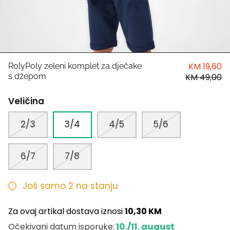
HUGO
Antony Morato
LIU JO
KM 19,60
RolyPoly zeleni komplet za dječake
s džepom
KM 49,00
Trussardi
Veličina
Harvard
2/3
3/4
4/5
5/6
6/7
7/8
Još samo 2 na stanju
Za ovaj artikal dostava iznosi
10,30 KM
10./11. august
Očekivani datum isporuke: