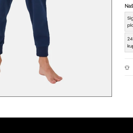
Naš
Si
pl
24
ku