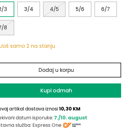
2/3
3/4
4/5
5/6
6/7
7/8
Još samo 2 na stanju
Dodaj u korpu
Kupi odmah
ovaj artikal dostava iznosi
10,30 KM
7./10. august
kivani datum isporuke:
tavna služba: Express One