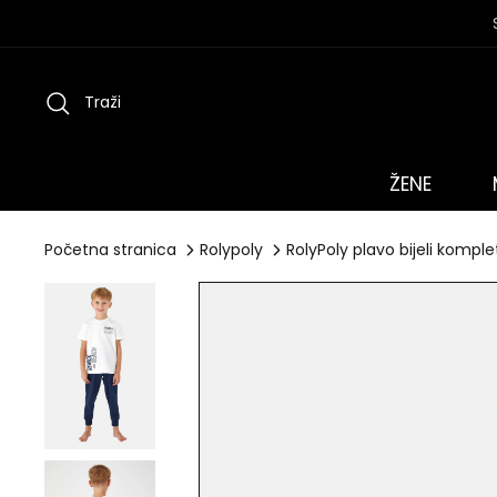
Preskoči
na
sadržaj
Traži
ŽENE
Početna stranica
Rolypoly
RolyPoly plavo bijeli komple