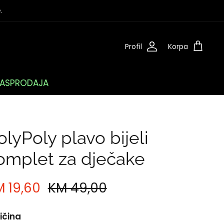
.
Profil
Korpa
ASPRODAJA
olyPoly plavo bijeli
omplet za dječake
 19,60
KM 49,00
ičina