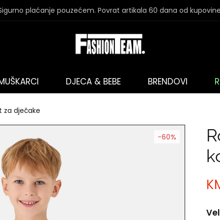
Sigurno plaćanje pouzećem. Povrat artikala 60 dana od kupovine
MUŠKARCI
DJECA & BEBE
BRENDOVI
R
t za dječake
R
-60%
k
KM
Vel