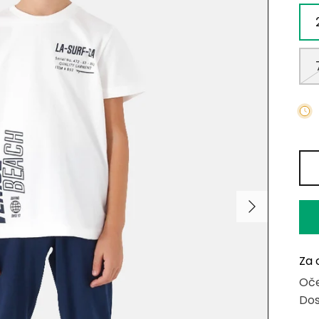
Za 
Oče
Dos