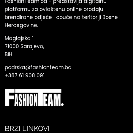
FashionTeam.ba - predstavlja digitalnu
platformu za ovlaštenu online prodaju
brendirane odjeće i obuće na teritoriji Bosne i
Hercegovine.
Maglajska 1
71000 Sarajevo,
BiH
podrska@fashionteam.ba
+387 61 908 091
BRZI LINKOVI