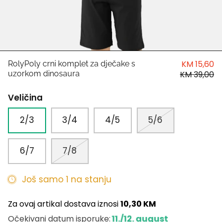
HUGO
Antony Morato
LIU JO
KM 15,60
RolyPoly crni komplet za dječake s
uzorkom dinosaura
KM 39,00
Trussardi
Veličina
Harvard
2/3
3/4
4/5
5/6
6/7
7/8
Još samo 1 na stanju
Za ovaj artikal dostava iznosi
10,30 KM
11./12. august
Očekivani datum isporuke: