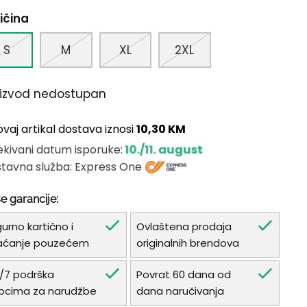
ičina
S
M
XL
2XL
oizvod nedostupan
ovaj artikal dostava iznosi
10,30 KM
10./11. august
kivani datum isporuke:
tavna služba: Express One
e garancije:
gurno kartično i
Ovlaštena prodaja
aćanje pouzećem
originalnih brendova
/7 podrška
Povrat 60 dana od
pcima za narudžbe
dana naručivanja