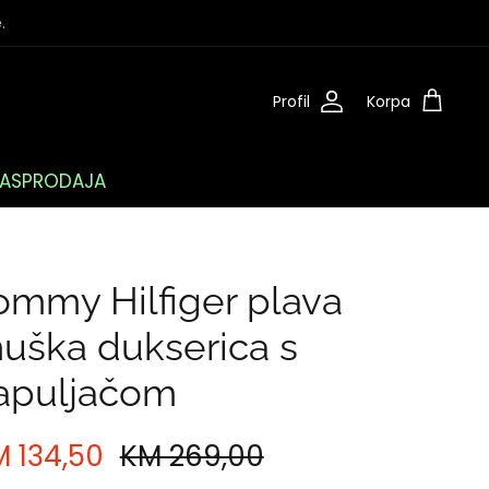
.
Profil
Korpa
ASPRODAJA
ommy Hilfiger plava
uška dukserica s
apuljačom
 134,50
KM 269,00