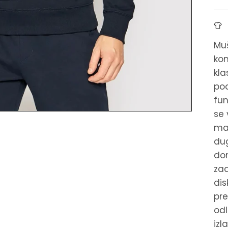
Muš
kom
kla
pod
fun
se 
man
dug
don
zad
dis
pre
odl
izl