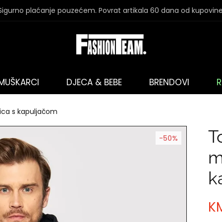
Sigurno plaćanje pouzećem. Povrat artikala 60 dana od kupovine
MUŠKARCI
DJECA & BEBE
BRENDOVI
R
ica s kapuljačom
T
-50%
m
k
KM