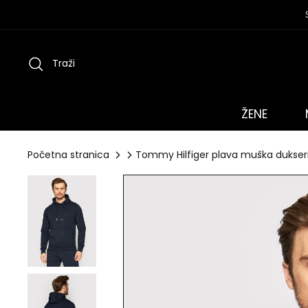
Preskoči
na
sadržaj
Traži
ŽENE
Početna stranica
Tommy Hilfiger plava muška dukser