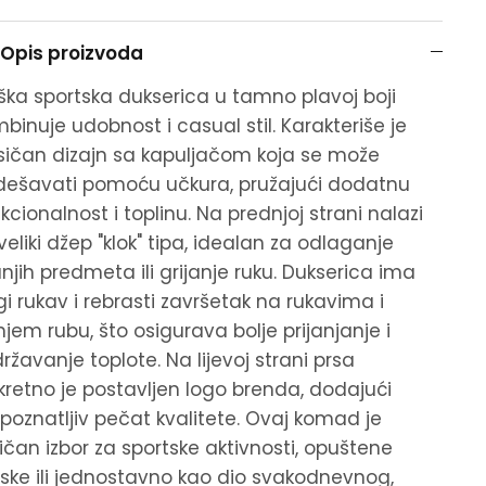
Opis proizvoda
ka sportska dukserica u tamno plavoj boji
binuje udobnost i casual stil. Karakteriše je
sičan dizajn sa kapuljačom koja se može
ešavati pomoću učkura, pružajući dodatnu
kcionalnost i toplinu. Na prednjoj strani nalazi
veliki džep "klok" tipa, idealan za odlaganje
jih predmeta ili grijanje ruku. Dukserica ima
i rukav i rebrasti završetak na rukavima i
jem rubu, što osigurava bolje prijanjanje i
ržavanje toplote. Na lijevoj strani prsa
kretno je postavljen logo brenda, dodajući
poznatljiv pečat kvalitete. Ovaj komad je
ičan izbor za sportske aktivnosti, opuštene
aske ili jednostavno kao dio svakodnevnog,