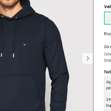
Vel
Pr
Za 
Oče
Dos
Naš
Si
pl
24
ku