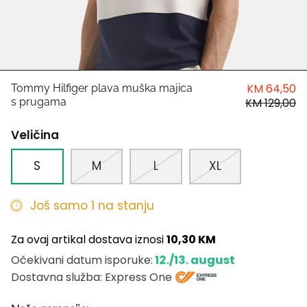
HUGO
Antony Morato
LIU JO
KM 64,50
Tommy Hilfiger plava muška majica
s prugama
KM 129,00
Trussardi
Veličina
Harvard
S
M
L
XL
Još samo 1 na stanju
Za ovaj artikal dostava iznosi
10,30 KM
12./13. august
Očekivani datum isporuke:
Dostavna služba: Express One