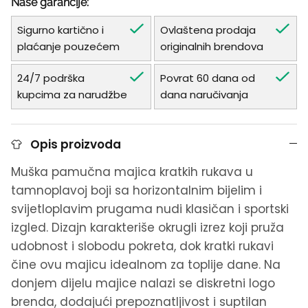
Naše garancije:
Sigurno kartično i
Ovlaštena prodaja
plaćanje pouzećem
originalnih brendova
24/7 podrška
Povrat 60 dana od
kupcima za narudžbe
dana naručivanja
Opis proizvoda
Muška pamučna majica kratkih rukava u
tamnoplavoj boji sa horizontalnim bijelim i
svijetloplavim prugama nudi klasičan i sportski
izgled. Dizajn karakteriše okrugli izrez koji pruža
udobnost i slobodu pokreta, dok kratki rukavi
čine ovu majicu idealnom za toplije dane. Na
donjem dijelu majice nalazi se diskretni logo
brenda, dodajući prepoznatljivost i suptilan