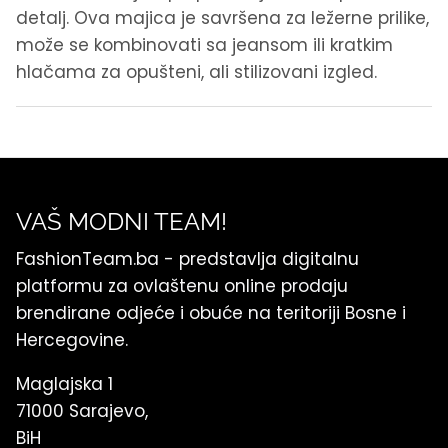
detalj. Ova majica je savršena za ležerne prilike,
može se kombinovati sa jeansom ili kratkim
hlačama za opušteni, ali stilizovani izgled.
VAŠ MODNI TEAM!
FashionTeam.ba - predstavlja digitalnu
platformu za ovlaštenu online prodaju
brendirane odjeće i obuće na teritoriji Bosne i
Hercegovine.
Maglajska 1
71000 Sarajevo,
BiH