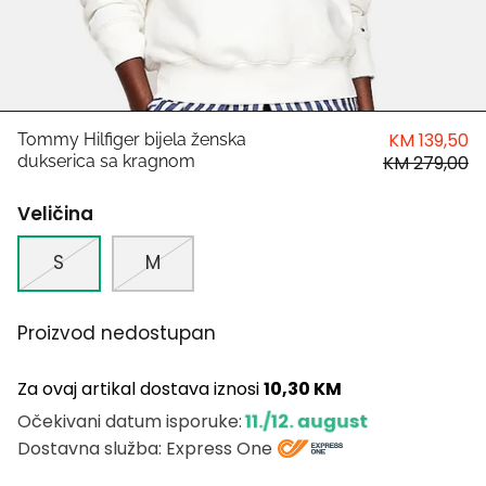
HUGO
Antony Morato
LIU JO
KM 139,50
Tommy Hilfiger bijela ženska
dukserica sa kragnom
KM 279,00
Trussardi
Veličina
Harvard
S
M
Proizvod nedostupan
Za ovaj artikal dostava iznosi
10,30 KM
11./12. august
Očekivani datum isporuke:
Dostavna služba: Express One