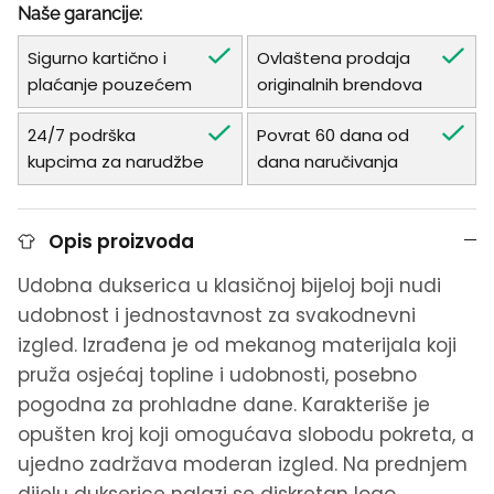
Naše garancije:
Sigurno kartično i
Ovlaštena prodaja
plaćanje pouzećem
originalnih brendova
24/7 podrška
Povrat 60 dana od
kupcima za narudžbe
dana naručivanja
Opis proizvoda
Udobna dukserica u klasičnoj bijeloj boji nudi
udobnost i jednostavnost za svakodnevni
izgled. Izrađena je od mekanog materijala koji
pruža osjećaj topline i udobnosti, posebno
pogodna za prohladne dane. Karakteriše je
opušten kroj koji omogućava slobodu pokreta, a
ujedno zadržava moderan izgled. Na prednjem
dijelu dukserice nalazi se diskretan logo,