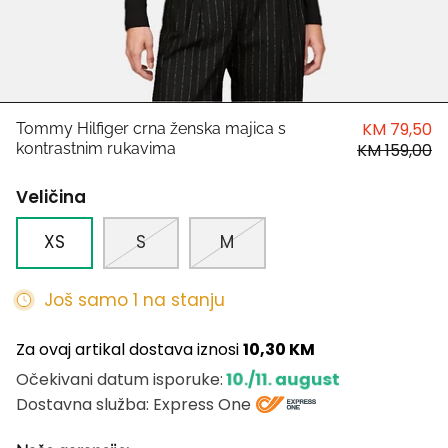
HUGO
Antony Morato
LIU JO
KM 79,50
Tommy Hilfiger crna ženska majica s
kontrastnim rukavima
KM 159,00
Trussardi
Veličina
Harvard
XS
S
M
Još samo 1 na stanju
Za ovaj artikal dostava iznosi
10,30 KM
10./11. august
Očekivani datum isporuke:
Dostavna služba: Express One