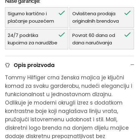
Naše garancije:
Sigurno kartično i
Ovlaštena prodaja
plaćanje pouzećem
originalnih brendova
24/7 podrška
Povrat 60 dana od
kupcima za narudžbe
dana naručivanja
Opis proizvoda
Tommy Hilfiger crna ženska majica je ključni
komad za svaku garderobu, nudeći eleganciju i
funkcionalnost u jednostavnom dizajnu.
Odlikuje je moderni okrugli izrez s dodatkom
kontrastne boje koji naglašava liniju vrata,
pružajući istovremenu udobnost i stil. Mali,
diskretni logo brenda na donjem dijelu majice
dodaje diskretnu prepoznatljivost bez