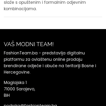
slaže s opuštenim i formalnim odjevnim
kombinacijama.
VAŠ MODNI TEAM!
FashionTeam.ba - predstavlja digitalnu
platformu za ovlaštenu online prodaju
brendirane odjeće i obuće na teritoriji Bosne i
Hercegovine.
Maglajska 1
71000 Sarajevo,
BiH
podrska@fashionteam.ba