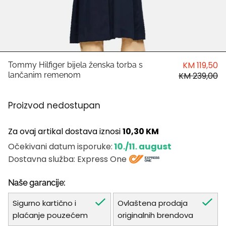
HUGO
Antony Morato
LIU JO
KM 119,50
Tommy Hilfiger bijela ženska torba s
lančanim remenom
KM 239,00
Trussardi
Proizvod nedostupan
Harvard
Za ovaj artikal dostava iznosi
10,30 KM
10./11. august
Očekivani datum isporuke:
Dostavna služba: Express One
Naše garancije:
Sigurno kartično i
Ovlaštena prodaja
plaćanje pouzećem
originalnih brendova