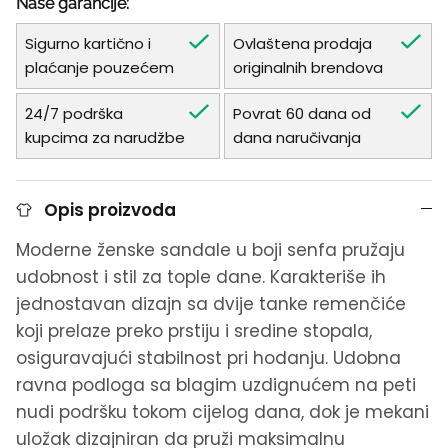
Naše garancije:
Sigurno kartično i
Ovlaštena prodaja
plaćanje pouzećem
originalnih brendova
24/7 podrška
Povrat 60 dana od
kupcima za narudžbe
dana naručivanja
Opis proizvoda
Moderne ženske sandale u boji senfa pružaju
udobnost i stil za tople dane. Karakteriše ih
jednostavan dizajn sa dvije tanke remenčiće
koji prelaze preko prstiju i sredine stopala,
osiguravajući stabilnost pri hodanju. Udobna
ravna podloga sa blagim uzdignućem na peti
nudi podršku tokom cijelog dana, dok je mekani
uložak dizajniran da pruži maksimalnu