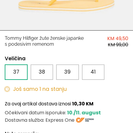
HUGO
Antony Morato
LIU JO
KM 49,50
Tommy Hilfiger žute ženske japanke
s podesivim remenom
KM 99,00
Trussardi
Veličina
Harvard
37
38
39
41
Još samo 1 na stanju
Za ovaj artikal dostava iznosi
10,30 KM
10./11. august
Očekivani datum isporuke:
Dostavna služba: Express One