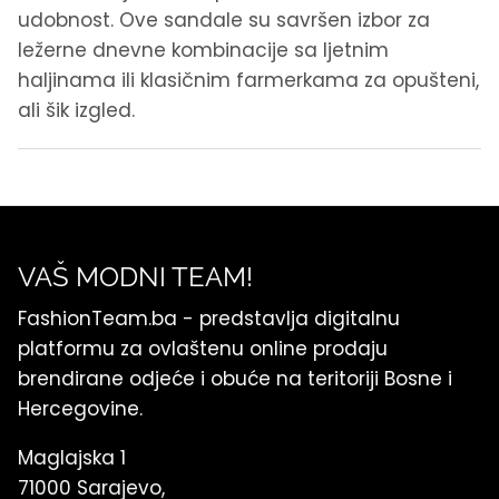
udobnost. Ove sandale su savršen izbor za
ležerne dnevne kombinacije sa ljetnim
haljinama ili klasičnim farmerkama za opušteni,
ali šik izgled.
VAŠ MODNI TEAM!
FashionTeam.ba - predstavlja digitalnu
platformu za ovlaštenu online prodaju
brendirane odjeće i obuće na teritoriji Bosne i
Hercegovine.
Maglajska 1
71000 Sarajevo,