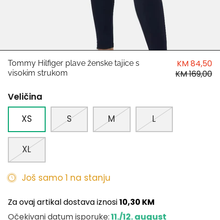
HUGO
Antony Morato
LIU JO
KM 84,50
Tommy Hilfiger plave ženske tajice s
visokim strukom
KM 169,00
Trussardi
Veličina
Harvard
XS
S
M
L
XL
Još samo 1 na stanju
Za ovaj artikal dostava iznosi
10,30 KM
11./12. august
Očekivani datum isporuke: