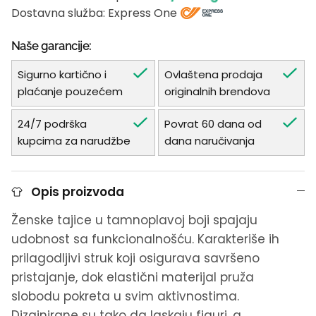
Dostavna služba: Express One
Naše garancije:
Sigurno kartično i
Ovlaštena prodaja
plaćanje pouzećem
originalnih brendova
24/7 podrška
Povrat 60 dana od
kupcima za narudžbe
dana naručivanja
Opis proizvoda
Ženske tajice u tamnoplavoj boji spajaju
udobnost sa funkcionalnošću. Karakteriše ih
prilagodljivi struk koji osigurava savršeno
pristajanje, dok elastični materijal pruža
slobodu pokreta u svim aktivnostima.
Dizajnirane su tako da laskaju figuri, a