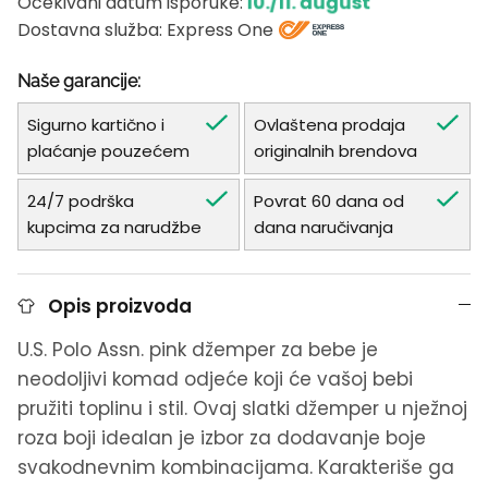
10./11. august
Očekivani datum isporuke:
Dostavna služba: Express One
Naše garancije:
Sigurno kartično i
Ovlaštena prodaja
plaćanje pouzećem
originalnih brendova
24/7 podrška
Povrat 60 dana od
kupcima za narudžbe
dana naručivanja
Opis proizvoda
U.S. Polo Assn. pink džemper za bebe je
neodoljivi komad odjeće koji će vašoj bebi
pružiti toplinu i stil. Ovaj slatki džemper u nježnoj
roza boji idealan je izbor za dodavanje boje
svakodnevnim kombinacijama. Karakteriše ga