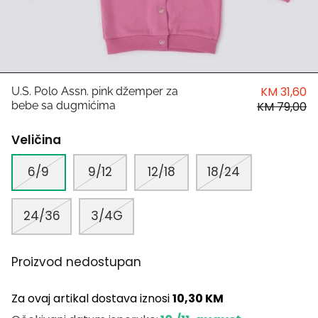
HUGO
Antony Morato
LIU JO
KM 31,60
U.S. Polo Assn. pink džemper za
bebe sa dugmićima
KM 79,00
Trussardi
Veličina
Harvard
6/9
9/12
12/18
18/24
24/36
3/4G
Proizvod nedostupan
Za ovaj artikal dostava iznosi
10,30 KM