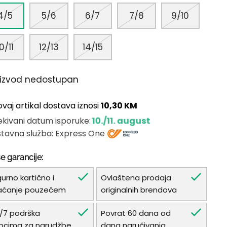
4/5
5/6
6/7
7/8
9/10
0/11
12/13
14/15
oizvod nedostupan
ovaj artikal dostava iznosi
10,30 KM
10./11. august
kivani datum isporuke:
tavna služba: Express One
e garancije:
gurno kartično i
Ovlaštena prodaja
aćanje pouzećem
originalnih brendova
/7 podrška
Povrat 60 dana od
pcima za narudžbe
dana naručivanja