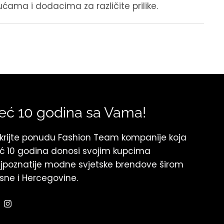
ćama i dodacima za različite prilike.
eć 10 godina sa Vama!
krijte ponudu Fashion Team kompanije koja
ć 10 godina donosi svojim kupcima
jpoznatije modne svjetske brendove širom
sne i Hercegovine.