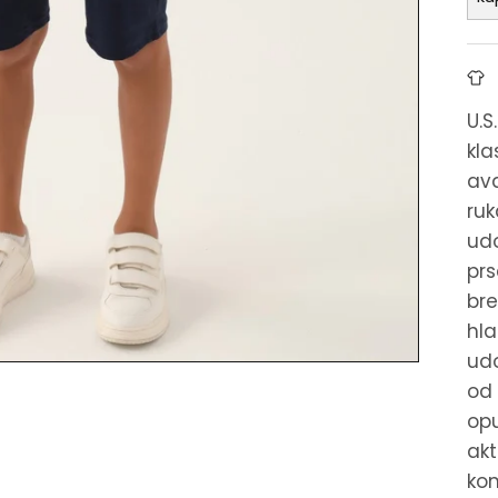
U.S
kla
ava
ruk
udo
prs
bre
hla
udo
od 
opu
akt
kom