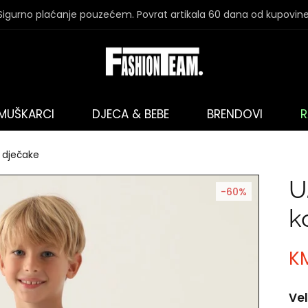
Sigurno plaćanje pouzećem. Povrat artikala 60 dana od kupovine
MUŠKARCI
DJECA & BEBE
BRENDOVI
R
a dječake
U
-60%
k
K
Vel