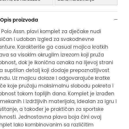
Opis proizvoda
. Polo Assn. plavi komplet za dječake nudi
sičan i udoban izgled za svakodnevne
nture. Karakteriše ga casual majica kratkih
ava sa visokim okruglim izrezom koji pruža
bnost, dok je ikonična oznaka na lijevoj strani
a suptilan detalj koji dodaje prepoznatljivost
ndu. Uz majicu dolaze i odgovarajuće kratke
če koje pružaju maksimalnu slobodu pokreta i
bnost tokom toplijih dana. Komplet je izrađen
mekanih i izdržljivih materijala, idealan za igru i
štanje, a također je praktičan za sportske
ivnosti. Jednostavna plava boja čini ovaj
plet lako kombinovanim sa različitim