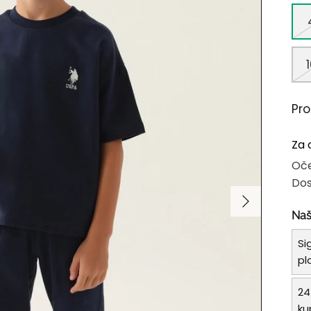
1
Pr
Za 
Oče
Dos
Naš
Si
pl
24
ku