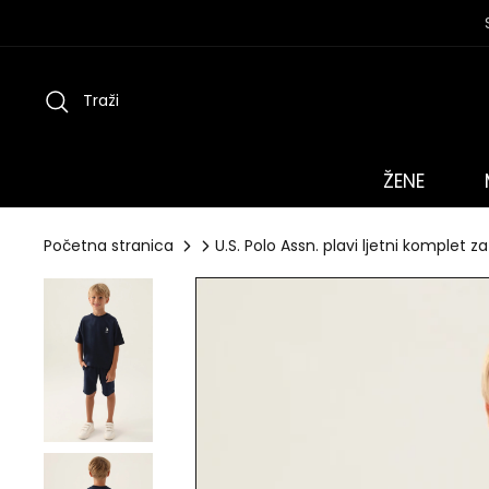
Preskoči
na
sadržaj
Traži
ŽENE
Početna stranica
U.S. Polo Assn. plavi ljetni komplet z