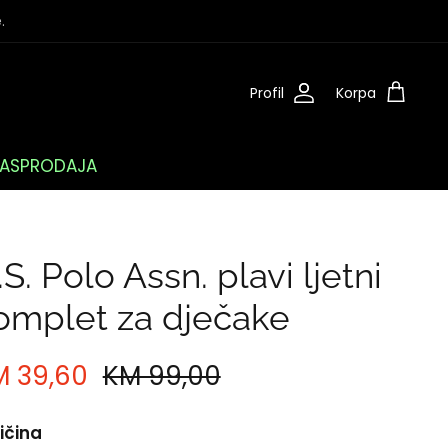
.
Profil
Korpa
ASPRODAJA
.S. Polo Assn. plavi ljetni
omplet za dječake
M 39,60
KM 99,00
ičina