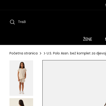
Preskoči
na
sadržaj
Traži
ŽENE
Početna stranica
U.S. Polo Assn. bež komplet za djev