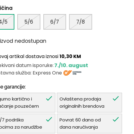
ičina
4/5
5/6
6/7
7/8
oizvod nedostupan
ovaj artikal dostava iznosi
10,30 KM
7./10. august
kivani datum isporuke:
tavna služba: Express One
e garancije:
gurno kartično i
Ovlaštena prodaja
aćanje pouzećem
originalnih brendova
/7 podrška
Povrat 60 dana od
pcima za narudžbe
dana naručivanja