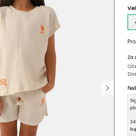
Vel
Pr
Za 
Oče
Dos
Naš
Si
pl
24
ku