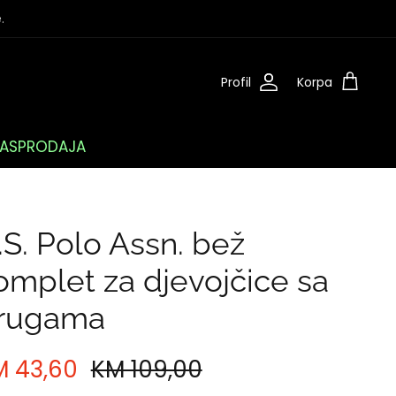
.
Profil
Korpa
ASPRODAJA
.S. Polo Assn. bež
omplet za djevojčice sa
rugama
M 43,60
KM 109,00