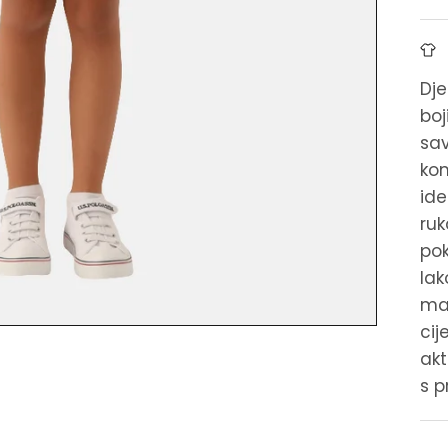
Dje
boj
sav
kom
ide
ruk
pok
lak
mat
cij
akt
s p