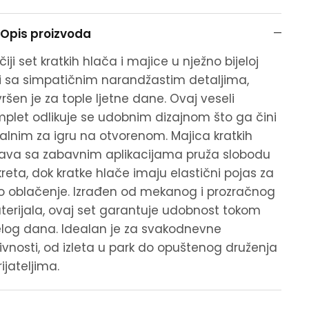
Opis proizvoda
čiji set kratkih hlača i majice u nježno bijeloj
i sa simpatičnim narandžastim detaljima,
ršen je za tople ljetne dane. Ovaj veseli
plet odlikuje se udobnim dizajnom što ga čini
alnim za igru na otvorenom. Majica kratkih
ava sa zabavnim aplikacijama pruža slobodu
reta, dok kratke hlače imaju elastični pojas za
o oblačenje. Izrađen od mekanog i prozračnog
erijala, ovaj set garantuje udobnost tokom
elog dana. Idealan je za svakodnevne
ivnosti, od izleta u park do opuštenog druženja
rijateljima.