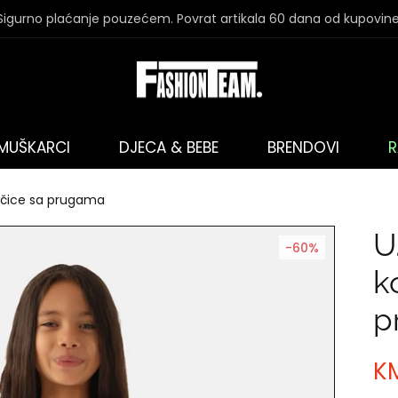
Sigurno plaćanje pouzećem. Povrat artikala 60 dana od kupovine
MUŠKARCI
DJECA & BEBE
BRENDOVI
R
ojčice sa prugama
U
-60%
k
p
K