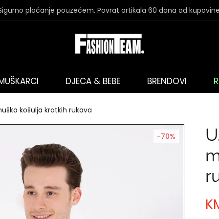
Sigurno plaćanje pouzećem. Povrat artikala 60 dana od kupovine
MUŠKARCI
DJECA & BEBE
BRENDOVI
R
muška košulja kratkih rukava
U
-70%
m
r
K