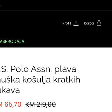
.
Profil
Korpa
ASPRODAJA
.S. Polo Assn. plava
uška košulja kratkih
ukava
M 65,70
KM 219,00