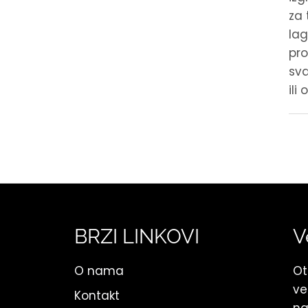
za 
lag
pro
sv
ili
BRZI LINKOVI
V
O nama
Ot
ve
Kontakt