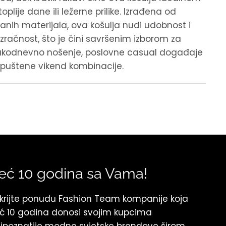
toplije dane ili ležerne prilike. Izrađena od
anih materijala, ova košulja nudi udobnost i
zračnost, što je čini savršenim izborom za
akodnevno nošenje, poslovne casual događaje
 opuštene vikend kombinacije.
eć 10 godina sa Vama!
krijte ponudu Fashion Team kompanije koja
ć 10 godina donosi svojim kupcima