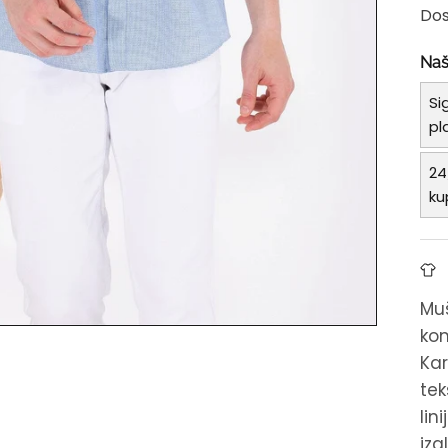
Dos
Naš
Si
pl
24
ku
Muš
kom
Kar
tek
lin
izg