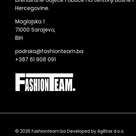
brendirane odjeće i obuće na teritoriji Bosne i
Hercegovine.
Maglajska 1
71000 Sarajevo,
BiH
podrska@fashionteam.ba
+387 61 908 091
© 2026
Fashionteam.ba Developed by Agilitas d.o.o
.