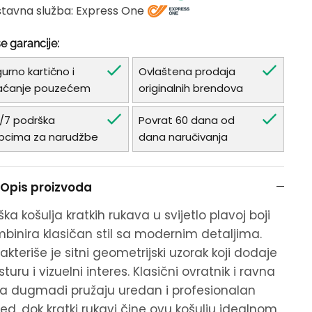
tavna služba: Express One
e garancije:
gurno kartično i
Ovlaštena prodaja
aćanje pouzećem
originalnih brendova
/7 podrška
Povrat 60 dana od
pcima za narudžbe
dana naručivanja
Opis proizvoda
ka košulja kratkih rukava u svijetlo plavoj boji
binira klasičan stil sa modernim detaljima.
akteriše je sitni geometrijski uzorak koji dodaje
sturu i vizuelni interes. Klasični ovratnik i ravna
ija dugmadi pružaju uredan i profesionalan
led, dok kratki rukavi čine ovu košulju idealnom