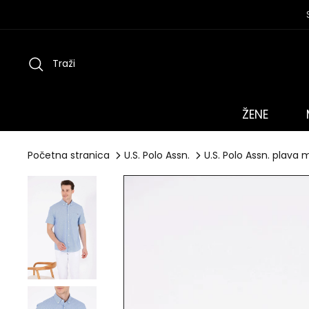
Preskoči
na
sadržaj
Traži
ŽENE
Početna stranica
U.S. Polo Assn.
U.S. Polo Assn. plava 