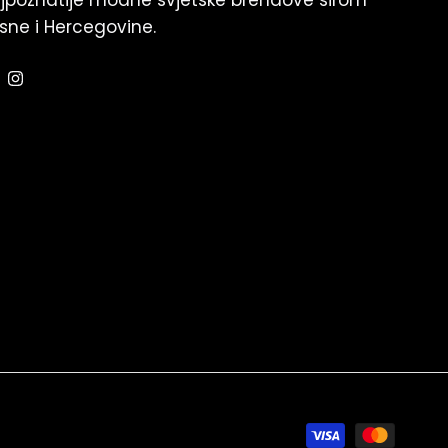
jpoznatije modne svjetske brendove širom
sne i Hercegovine.