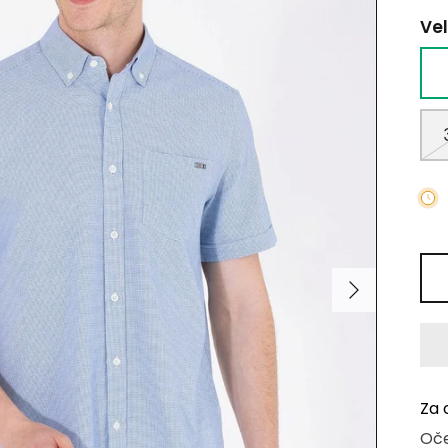
Vel
Za 
Oče