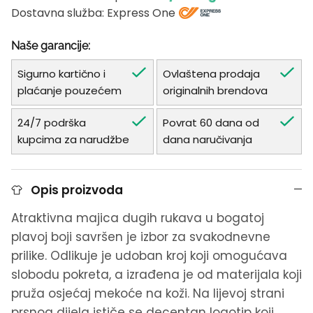
Dostavna služba: Express One
Naše garancije:
Sigurno kartično i
Ovlaštena prodaja
plaćanje pouzećem
originalnih brendova
24/7 podrška
Povrat 60 dana od
kupcima za narudžbe
dana naručivanja
Opis proizvoda
Atraktivna majica dugih rukava u bogatoj
plavoj boji savršen je izbor za svakodnevne
prilike. Odlikuje je udoban kroj koji omogućava
slobodu pokreta, a izrađena je od materijala koji
pruža osjećaj mekoće na koži. Na lijevoj strani
prsnog dijela ističe se decentan logotip koji