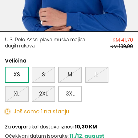
HUGO
Antony Morato
LIU JO
KM 41,70
U.S. Polo Assn. plava muška majica
dugih rukava
KM 139,00
Trussardi
Veličina
Harvard
XS
S
M
L
XL
2XL
3XL
Još samo 1 na stanju
Za ovaj artikal dostava iznosi
10,30 KM
11./12. august
Očekivani datum isporuke: