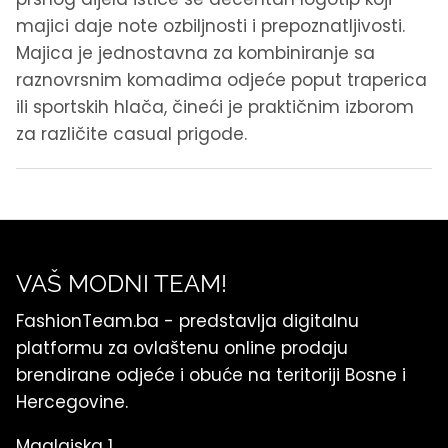
majici daje note ozbiljnosti i prepoznatljivosti.
Majica je jednostavna za kombiniranje sa
raznovrsnim komadima odjeće poput traperica
ili sportskih hlača, čineći je praktičnim izborom
za različite casual prigode.
VAŠ MODNI TEAM!
FashionTeam.ba - predstavlja digitalnu
platformu za ovlaštenu online prodaju
brendirane odjeće i obuće na teritoriji Bosne i
Hercegovine.
Maglajska 1