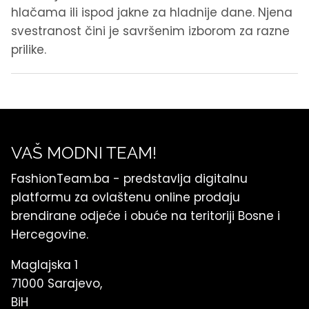
hlačama ili ispod jakne za hladnije dane. Njena
svestranost čini je savršenim izborom za razne
prilike.
VAŠ MODNI TEAM!
FashionTeam.ba - predstavlja digitalnu
platformu za ovlaštenu online prodaju
brendirane odjeće i obuće na teritoriji Bosne i
Hercegovine.
Maglajska 1
71000 Sarajevo,
BiH