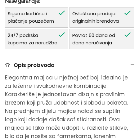
Naše garancije:
Sigurno kartično i
Ovlaštena prodaja
plaćanje pouzećem
originalnih brendova
24/7 podrška
Povrat 60 dana od
kupcima za narudžbe
dana naručivanja
Opis proizvoda
Elegantna majica u nježnoj bež boji idealna je
za ležerne i svakodnevne kombinacije.
Karakteriše je jednostavan dizajn s pravilnim
izrezom koji pruža udobnost i slobodu pokreta.
Na prednjem dijelu majice nalazi se suptilni
logo koji dodaje dašak sofisticiranosti. Ova
majica se lako može uklopiti u različite stilove,
bilo da je nosite sa farmerkama, lanenim