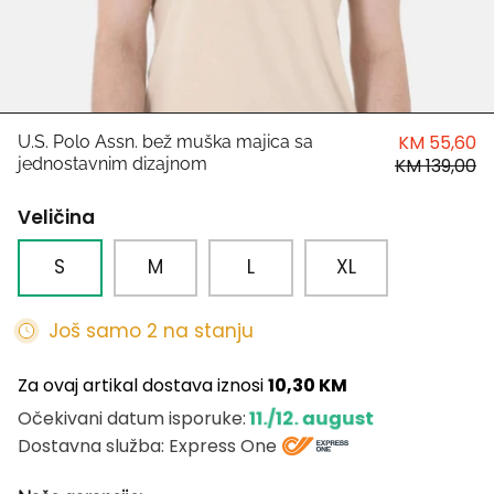
HUGO
Antony Morato
LIU JO
KM 55,60
U.S. Polo Assn. bež muška majica sa
jednostavnim dizajnom
KM 139,00
Trussardi
Veličina
Harvard
S
M
L
XL
Još samo 2 na stanju
Za ovaj artikal dostava iznosi
10,30 KM
11./12. august
Očekivani datum isporuke:
Dostavna služba: Express One