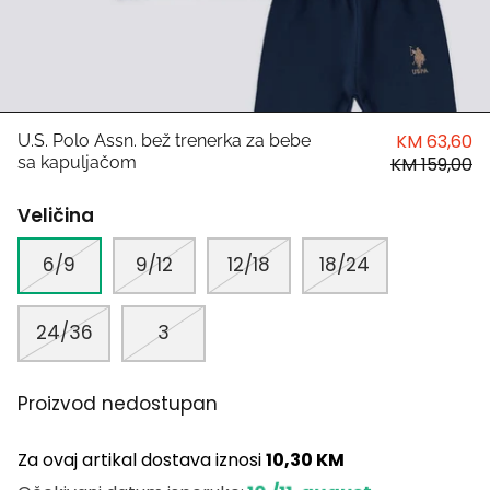
HUGO
Antony Morato
LIU JO
KM 63,60
U.S. Polo Assn. bež trenerka za bebe
sa kapuljačom
KM 159,00
Trussardi
Veličina
Harvard
6/9
9/12
12/18
18/24
24/36
3
Proizvod nedostupan
Za ovaj artikal dostava iznosi
10,30 KM