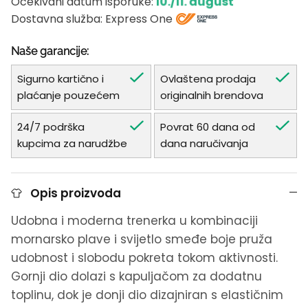
10./11. august
Očekivani datum isporuke:
Dostavna služba: Express One
Naše garancije:
Sigurno kartično i
Ovlaštena prodaja
plaćanje pouzećem
originalnih brendova
24/7 podrška
Povrat 60 dana od
kupcima za narudžbe
dana naručivanja
Opis proizvoda
Udobna i moderna trenerka u kombinaciji
mornarsko plave i svijetlo smeđe boje pruža
udobnost i slobodu pokreta tokom aktivnosti.
Gornji dio dolazi s kapuljačom za dodatnu
toplinu, dok je donji dio dizajniran s elastičnim